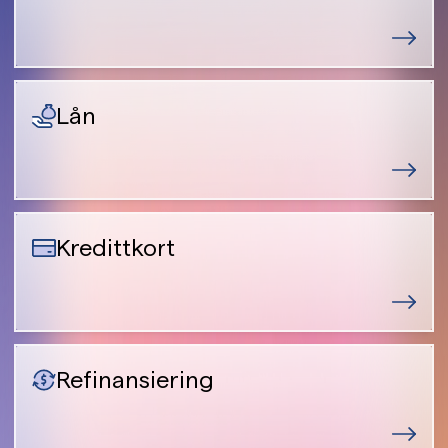
Lån
Kredittkort
Refinansiering