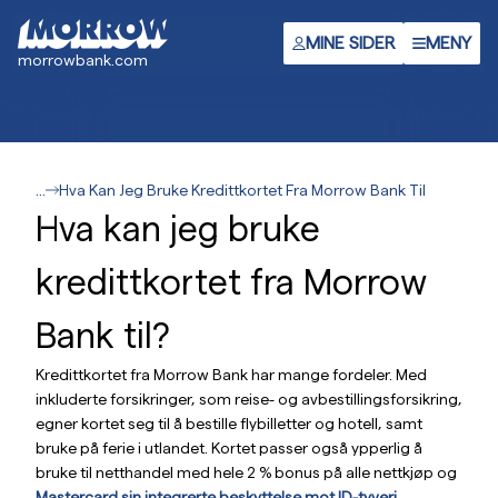
Hopp
til
MINE SIDER
MENY
morrowbank.com
hovedinnhold
...
Hva Kan Jeg Bruke Kredittkortet Fra Morrow Bank Til
Hva kan jeg bruke
kredittkortet fra Morrow
Bank til?
Kredittkortet fra Morrow Bank har mange fordeler. Med
inkluderte forsikringer, som reise- og avbestillingsforsikring,
egner kortet seg til å bestille flybilletter og hotell, samt
bruke på ferie i utlandet. Kortet passer også ypperlig å
bruke til netthandel med hele 2 % bonus på alle nettkjøp og
Mastercard sin integrerte beskyttelse mot ID-tyveri.