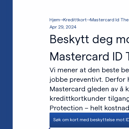
Hjem
Kredittkort
Mastercard Id The
Apr 29, 2024
Beskytt deg mo
Mastercard ID 
Vi mener at den beste bes
jobbe preventivt. Derfor
Mastercard gleden av å ku
kredittkortkunder tilgang
Protection – helt kostnads
Søk om kort med beskyttelse mot ID