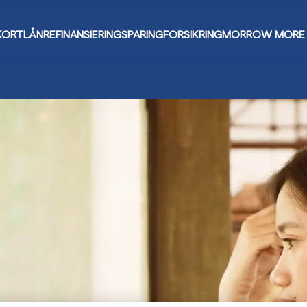
KORT
LÅN
REFINANSIERING
SPARING
FORSIKRING
MORROW MORE