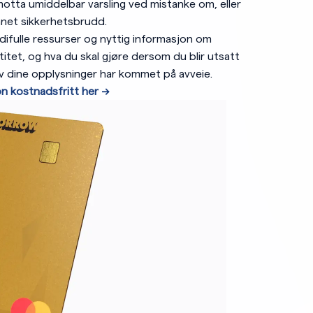
otta umiddelbar varsling ved mistanke om, eller
nnet sikkerhetsbrudd.
verdifulle ressurser og nyttig informasjon om
itet, og hva du skal gjøre dersom du blir utsatt
 av dine opplysninger har kommet på avveie.
n kostnadsfritt her —>