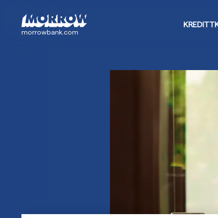
Hopp
til
KREDITT
hovedinnhold
morrowbank.com