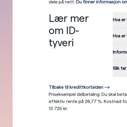
dele på nett.
Du finner informasjon om 
Lær mer
Hva er 
om ID-
Hva er
tyveri
Inform
Slik ta
Tilbake til kredittkortsiden --->
Priseksempel delbetaling:
Du skal beta
effektiv rente på 28,77 %. Kostnad for 
13 726 kr.