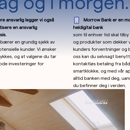
dag og i morgen.
ære ansvarlig legger vi også
Morrow Bank er en m
tisere en ansvarlig
heldigital bank
sis.
som til enhver tid skal tilb
bærer en grundig sjekk av
og produkter som dekker 
potensielle kunder. Vi ønsker
kunders forventninger og 
 lykkes, og at valgene du tar
oss kan du selvsagt benyt
gode investeringer for
kontaktløs betaling fra bå
smartklokke, og med vår a
alltid banken med deg, uan
du befinner deg i verden.