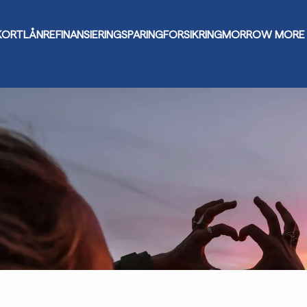
KORT
LÅN
REFINANSIERING
SPARING
FORSIKRING
MORROW MORE