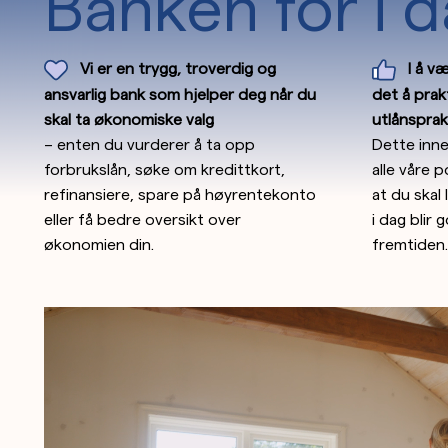
Banken for i 
Vi er en trygg, troverdig og
I å v
ansvarlig bank som hjelper deg når du
det å prak
skal ta økonomiske valg
utlånsprak
– enten du vurderer å ta opp
Dette inne
forbrukslån, søke om kredittkort,
alle våre 
refinansiere, spare på høyrentekonto
at du skal
eller få bedre oversikt over
i dag blir 
økonomien din.
fremtiden.