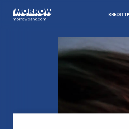
Hopp
til
KREDITT
hovedinnhold
morrowbank.com