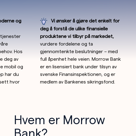
oderne og
Vi ønsker å gjøre det enkelt for
deg å forstå de ulike finansielle
y tjenester
produktene vi tilbyr på markedet,
våre
vurdere fordelene og ta
behov. Hos
gjennomtenkte beslutninger – med
te deg av
full åpenhet hele veien. Morrow Bank
de mobil og
er en lisensiert bank under tilsyn av
pp har du
svenske Finansinspektionen, og er
sett hvor
medlem av Bankenes sikringsfond.
Hvem er Morrow
Bank?