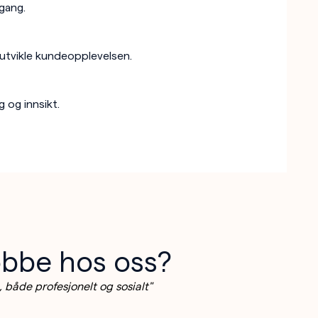
 gang.
eutvikle kundeopplevelsen.
g og innsikt.
jobbe hos oss?
 både profesjonelt og sosialt"