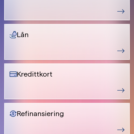
Lån
Kredittkort
Refinansiering