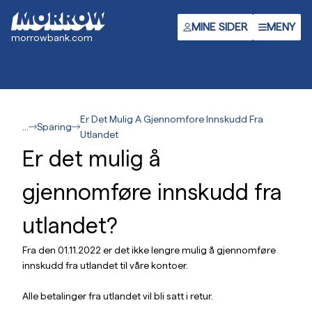
Hopp
til
MINE SIDER
MENY
morrowbank.com
hovedinnhold
Er Det Mulig A Gjennomfore Innskudd Fra
...
Sparing
Utlandet
Er det mulig å
gjennomføre innskudd fra
utlandet?
Fra den 01.11.2022 er det ikke lengre mulig å gjennomføre
innskudd fra utlandet til våre kontoer.
Alle betalinger fra utlandet vil bli satt i retur.