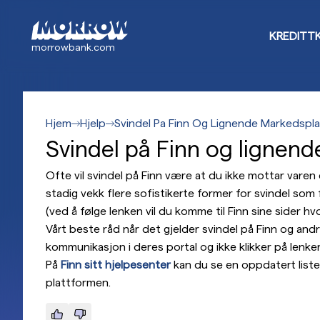
Hopp
til
KREDITT
hovedinnhold
morrowbank.com
Hjem
Hjelp
Svindel Pa Finn Og Lignende Markedspl
Svindel på Finn og lignen
Ofte vil svindel på Finn være at du ikke mottar varen d
stadig vekk flere sofistikerte former for svindel so
(ved å følge lenken vil du komme til Finn sine sider 
Vårt beste råd når det gjelder svindel på Finn og and
kommunikasjon i deres portal og ikke klikker på lenker
På
Finn sitt hjelpesenter
kan du se en oppdatert liste
plattformen.