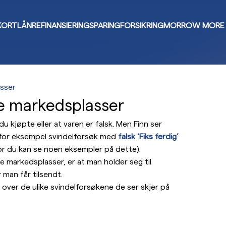
KORT
LÅN
REFINANSIERING
SPARING
FORSIKRING
MORROW MORE
asser
de markedsplasser
u kjøpte eller at varen er falsk. Men Finn ser
m for eksempel svindelforsøk med
falsk ‘Fiks ferdig’
hvor du kan se noen eksempler på dette).
re markedsplasser, er at man holder seg til
 man får tilsendt.
 over de ulike svindelforsøkene de ser skjer på