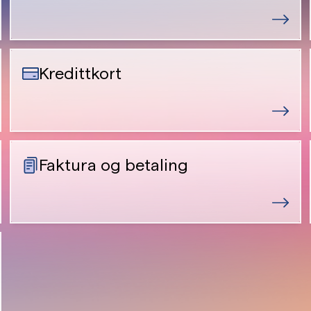
Kredittkort
Faktura og betaling