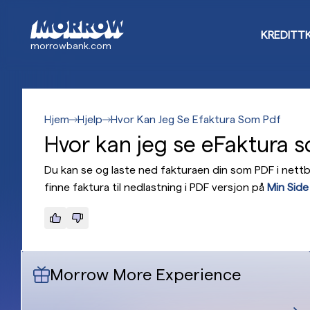
Hopp
til
KREDITT
hovedinnhold
morrowbank.com
Hjem
Hjelp
Hvor Kan Jeg Se Efaktura Som Pdf
Hvor kan jeg se eFaktura 
Du kan se og laste ned fakturaen din som PDF i nettb
finne faktura til nedlastning i PDF versjon på
Min Side
Morrow More Experience