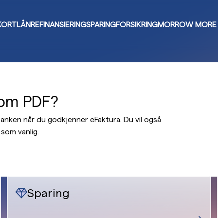
KORT
LÅN
REFINANSIERING
SPARING
FORSIKRING
MORROW MORE
som PDF?
anken når du godkjenner eFaktura. Du vil også
som vanlig.
Sparing