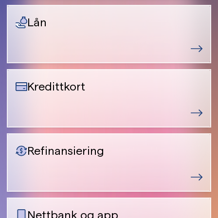
Lån
Kredittkort
Refinansiering
Nettbank og app