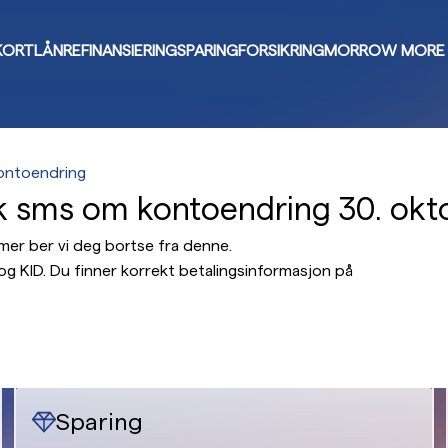
KORT
LÅN
REFINANSIERING
SPARING
FORSIKRING
MORROW MORE
ontoendring
k sms om kontoendring 30. okt
r ber vi deg bortse fra denne.
g KID. Du finner korrekt betalingsinformasjon på
Sparing