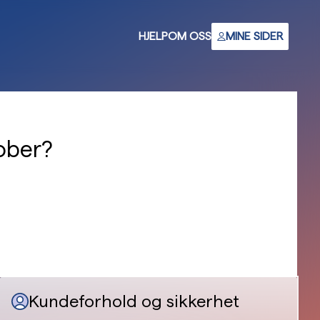
HJELP
OM OSS
MINE SIDER
ober?
Kundeforhold og sikkerhet