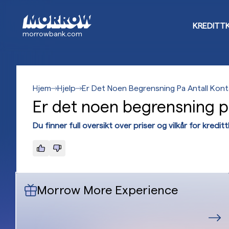
Hopp
til
KREDITT
hovedinnhold
morrowbank.com
Hjem
Hjelp
Er Det Noen Begrensning Pa Antall Kont
Er det noen begrensning på
Du finner full oversikt over priser og vilkår for kredit
Morrow More Experience