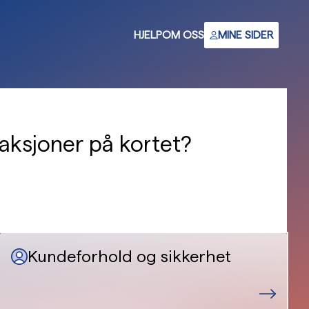
HJELP
OM OSS
MINE SIDER
saksjoner på kortet?
Kundeforhold og sikkerhet