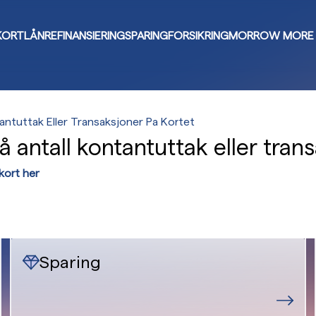
KORT
LÅN
REFINANSIERING
SPARING
FORSIKRING
MORROW MORE
antuttak Eller Transaksjoner Pa Kortet
 antall kontantuttak eller tran
tkort her
Sparing