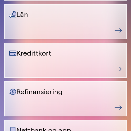
Lån
Kredittkort
Refinansiering
Nettbank og app