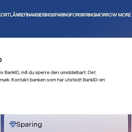
KORT
LÅN
REFINANSIERING
SPARING
FORSIKRING
MORROW MORE
?
tiv BankID, må du sperre den umiddelbart. Det
forsøk. Kontakt banken som har utstedt BankID-en
Sparing