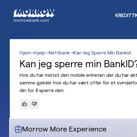
Hopp
til
KREDITT
hovedinnhold
morrowbank.com
Hjem
Hjelp
Nettbank
Kan Jeg Sperre Min Bankid
Kan jeg sperre min BankID
Hvis du har mistet den mobile enheten der du har ak
samme gjelder hvis du har vært offer for et svindel
din for å sperre den.
Morrow More Experience