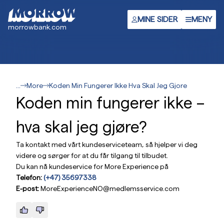
Hopp
til
MINE SIDER
MENY
morrowbank.com
hovedinnhold
...
More
Koden Min Fungerer Ikke Hva Skal Jeg Gjore
Koden min fungerer ikke –
hva skal jeg gjøre?
Ta kontakt med vårt kundeserviceteam, så hjelper vi deg
videre og sørger for at du får tilgang til tilbudet.
Du kan nå kundeservice for More Experience på
Telefon:
(+47) 35697338
E-post:
MoreExperienceNO@medlemsservice.com