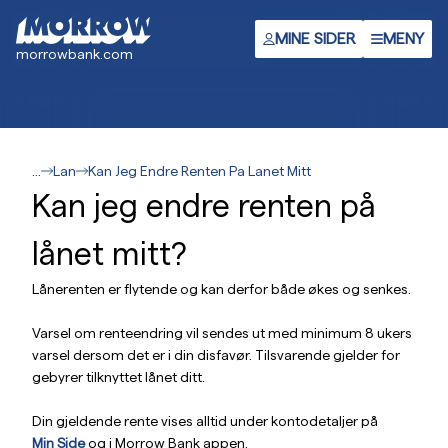
Hopp
til
MINE SIDER
MENY
morrowbank.com
hovedinnhold
...
Lan
Kan Jeg Endre Renten Pa Lanet Mitt
Kan jeg endre renten på
lånet mitt?
Lånerenten er flytende og kan derfor både økes og senkes.
Varsel om renteendring vil sendes ut med minimum 8 ukers
varsel dersom det er i din disfavør. Tilsvarende gjelder for
gebyrer tilknyttet lånet ditt.
Din gjeldende rente vises alltid under kontodetaljer på
Min Side
og i Morrow Bank appen.