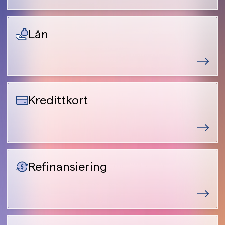
Lån
Kredittkort
Refinansiering