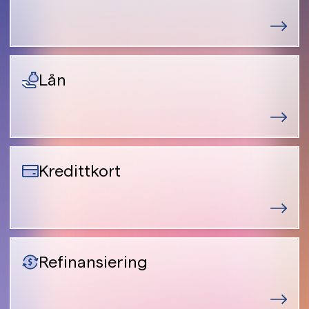
Lån
Kredittkort
Refinansiering