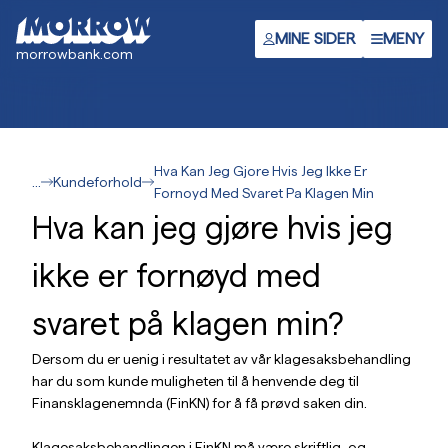
Hopp
til
MINE SIDER
MENY
morrowbank.com
hovedinnhold
Hva Kan Jeg Gjore Hvis Jeg Ikke Er
...
Kundeforhold
Fornoyd Med Svaret Pa Klagen Min
Hva kan jeg gjøre hvis jeg
ikke er fornøyd med
svaret på klagen min?
Dersom du er uenig i resultatet av vår klagesaksbehandling
har du som kunde muligheten til å henvende deg til
Finansklagenemnda (FinKN) for å få prøvd saken din.
Klagesaksbehandlingen i FinKN må være skriftlig, og