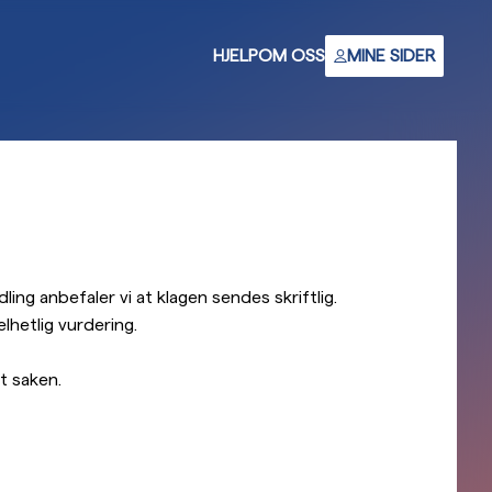
HJELP
OM OSS
MINE SIDER
ing anbefaler vi at klagen sendes skriftlig.
elhetlig vurdering.
t saken.