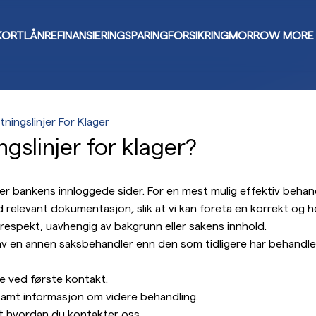
KORT
LÅN
REFINANSIERING
SPARING
FORSIKRING
MORROW MORE
ningslinjer For Klager
gslinjer for klager?
ler bankens innloggede sider. For en mest mulig effektiv behandl
ved relevant dokumentasjon
,
slik at vi kan foreta en korrekt og h
 respekt, uavhengig av bakgrunn eller sakens innhold.
av en annen saksbehandler enn den som tidligere har behandle
ne ved første kontakt.
 samt informasjon om videre behandling.
ett hvordan du kontakter oss