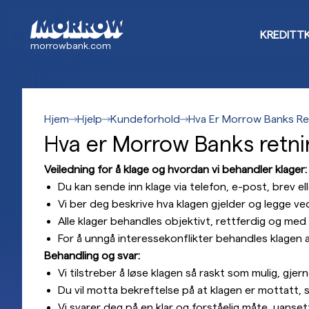
Hopp
til
KREDITT
hovedinnhold
morrowbank.com
Hjem
Hjelp
Kundeforhold
Hva Er Morrow Banks Ret
Hva er Morrow Banks retnin
Veiledning for å klage og hvordan vi behandler klager:
Du kan sende inn klage via telefon, e-post, brev el
Vi ber deg beskrive hva klagen gjelder og legge 
Alle klager behandles objektivt, rettferdig og med
For å unngå interessekonflikter behandles klagen 
Behandling og svar:
Vi tilstreber å løse klagen så raskt som mulig, gjer
Du vil motta bekreftelse på at klagen er mottatt,
Vi svarer deg på en klar og forståelig måte, uans