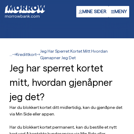
Hopp
til
MINE SIDER
MENY
morrowbank.com
hovedinnhold
Jeg Har Sperret Kortet Mitt Hvordan
...
Kredittkort
Gjenapner Jeg Det
Jeg har sperret kortet
mitt, hvordan gjenåpner
jeg det?
Har du blokkert kortet ditt midlertidig, kan du gjenåpne det
via Min Side eller appen.
Har du blokkert kortet permanent, kan du bestille et nytt
kort ved å kontakte kundeservice via Min Side eller