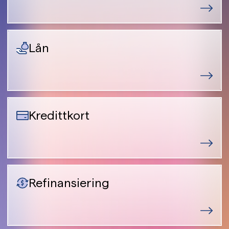
Lån
Kredittkort
Refinansiering