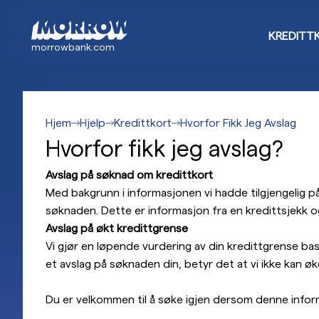
Hopp
til
KREDITT
hovedinnhold
morrowbank.com
Hjem
Hjelp
Kredittkort
Hvorfor Fikk Jeg Avslag
Hvorfor fikk jeg avslag?
Avslag på søknad om kredittkort
Med bakgrunn i informasjonen vi hadde tilgjengelig på
søknaden. Dette er informasjon fra en kredittsjekk o
Avslag på økt kredittgrense
Vi gjør en løpende vurdering av din kredittgrense base
et avslag på søknaden din, betyr det at vi ikke kan 
Du er velkommen til å søke igjen dersom denne infor