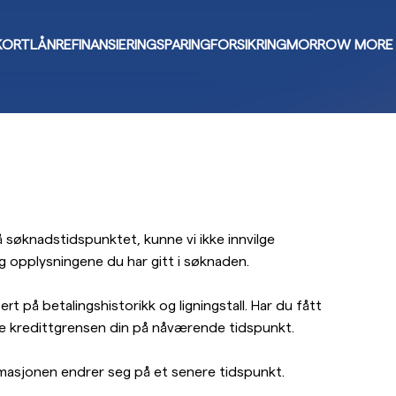
KORT
LÅN
REFINANSIERING
SPARING
FORSIKRING
MORROW MORE
 søknadstidspunktet, kunne vi ikke innvilge
g opplysningene du har gitt i søknaden.
rt på betalingshistorikk og ligningstall. Har du fått
øke kredittgrensen din på nåværende tidspunkt.
masjonen endrer seg på et senere tidspunkt.