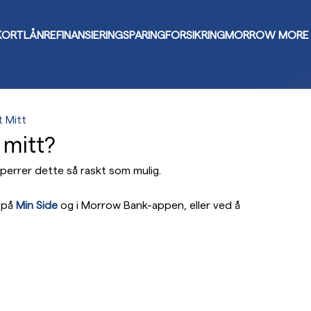
KORT
LÅN
REFINANSIERING
SPARING
FORSIKRING
MORROW MORE
t Mitt
 mitt?
sperrer dette så raskt som mulig.
 på
Min Side
og i Morrow Bank-appen, eller ved å