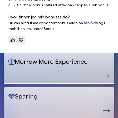
Gå til 'Bruk bonus 'Bekreft uttak på knappen 'Bruk bonus'
Hvor finner jeg min bonussaldo?
Du kan alltid finne oppdatert bonussaldo på
Min Side
og i
mobilbanken, under Bonus.
Morrow More Experience
Sparing