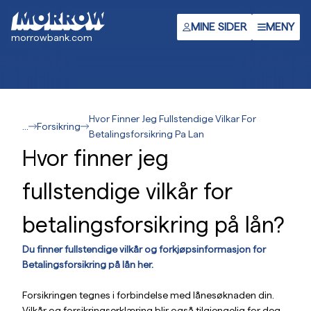
Hopp
til
MINE SIDER
MENY
morrowbank.com
hovedinnhold
Hvor Finner Jeg Fullstendige Vilkar For
...
Forsikring
Betalingsforsikring Pa Lan
Hvor finner jeg
fullstendige vilkår for
betalingsforsikring på lån?
Du finner fullstendige vilkår og forkjøpsinformasjon for
Betalingsforsikring på lån her.
Forsikringen tegnes i forbindelse med lånesøknaden din.
Vilkår og forsikringserklæring blir også tilgjengelig for deg