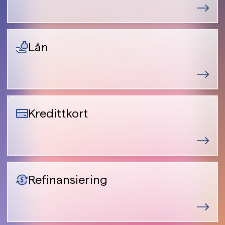
Lån
Kredittkort
Refinansiering