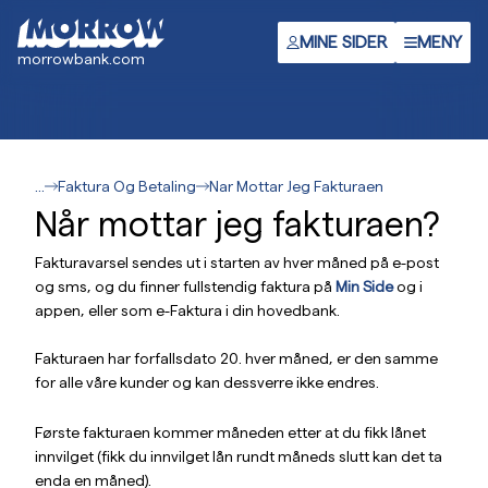
Hopp
til
MINE SIDER
MENY
morrowbank.com
hovedinnhold
...
Faktura Og Betaling
Nar Mottar Jeg Fakturaen
Når mottar jeg fakturaen?
Fakturavarsel sendes ut i starten av hver måned på e-post
og sms, og du finner fullstendig faktura på
Min Side
og i
appen, eller som e-Faktura i din hovedbank.
Fakturaen har forfallsdato 20. hver måned, er den samme
for alle våre kunder og kan dessverre ikke endres.
Første fakturaen kommer måneden etter at du fikk lånet
innvilget (fikk du innvilget lån rundt måneds slutt kan det ta
enda en måned).