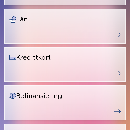
Lån
Kredittkort
Refinansiering