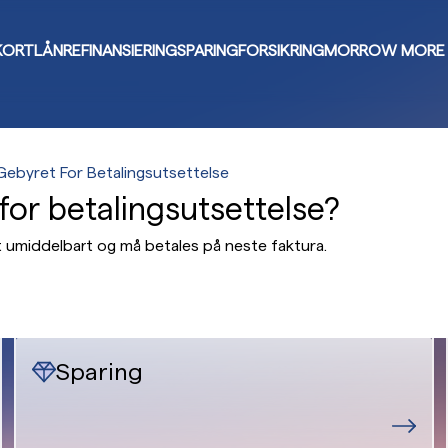
KORT
LÅN
REFINANSIERING
SPARING
FORSIKRING
MORROW MORE
Gebyret For Betalingsutsettelse
for betalingsutsettelse?
t umiddelbart og må betales på neste faktura.
Sparing