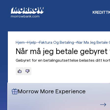
Hopp
til
KREDITT
hovedinnhold
morrowbank.com
Hjem
Hjelp
Faktura Og Betaling
Nar Ma Jeg Betale 
Når må jeg betale gebyret 
Gebyret for en betalingsutsettelse belastes ditt kor
Morrow More Experience