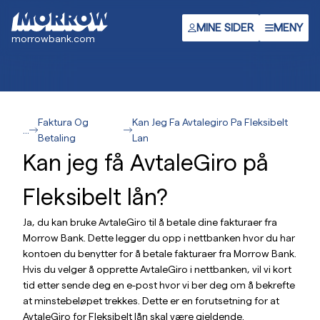
Hopp
til
MINE SIDER
MENY
morrowbank.com
hovedinnhold
Faktura Og
Kan Jeg Fa Avtalegiro Pa Fleksibelt
...
Betaling
Lan
Kan jeg få AvtaleGiro på
Fleksibelt lån?
Ja, du kan bruke AvtaleGiro til å betale dine fakturaer fra
Morrow Bank. Dette legger du opp i nettbanken hvor du har
kontoen du benytter for å betale fakturaer fra Morrow Bank.
Hvis du velger å opprette AvtaleGiro i nettbanken, vil vi kort
tid etter sende deg en e-post hvor vi ber deg om å bekrefte
at minstebeløpet trekkes. Dette er en forutsetning for at
AvtaleGiro for Fleksibelt lån skal være gjeldende.