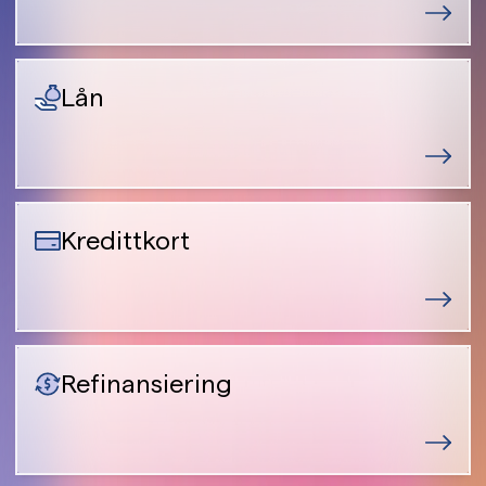
Lån
Kredittkort
Refinansiering