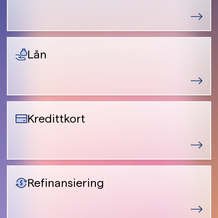
Lån
Kredittkort
Refinansiering