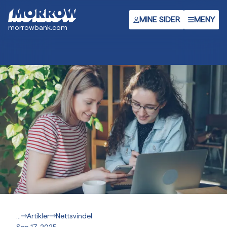
Hopp
til
MINE SIDER
MENY
morrowbank.com
hovedinnhold
...
Artikler
Nettsvindel