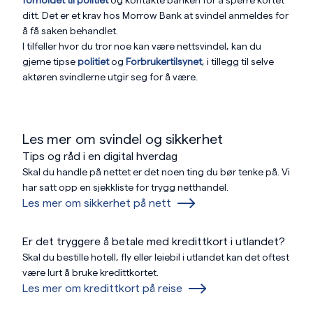
forholdet til politiet
og kontakte banken for å sperre kortet
ditt. Det er et krav hos Morrow Bank at svindel anmeldes for
å få saken behandlet.
I tilfeller hvor du tror noe kan være nettsvindel, kan du
gjerne tipse
politiet
og
Forbrukertilsynet
, i tillegg til selve
aktøren svindlerne utgir seg for å være.
Les mer om svindel og sikkerhet
Tips og råd i en digital hverdag
Skal du handle på nettet er det noen ting du bør tenke på. Vi
har satt opp en sjekkliste for trygg netthandel.
Les mer om sikkerhet på nett
Er det tryggere å betale med kredittkort i utlandet?
Skal du bestille hotell, fly eller leiebil i utlandet kan det oftest
være lurt å bruke kredittkortet.
Les mer om kredittkort på reise