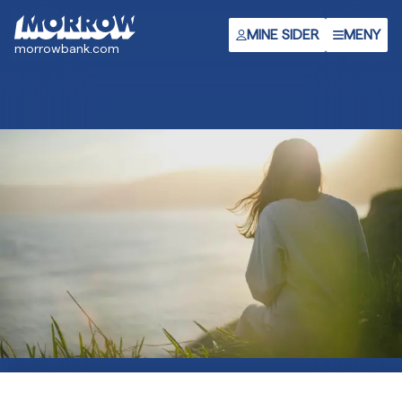
Hopp
til
MINE SIDER
MENY
morrowbank.com
hovedinnhold