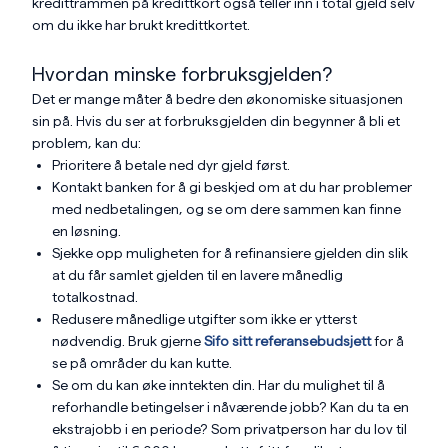
kredittrammen på kredittkort også teller inn i total gjeld selv
om du ikke har brukt kredittkortet.
Hvordan minske forbruksgjelden?
Det er mange måter å bedre den økonomiske situasjonen
sin på. Hvis du ser at forbruksgjelden din begynner å bli et
problem, kan du:
Prioritere å betale ned dyr gjeld først.
Kontakt banken for å gi beskjed om at du har problemer
med nedbetalingen, og se om dere sammen kan finne
en løsning.
Sjekke opp muligheten for å refinansiere gjelden din slik
at du får samlet gjelden til en lavere månedlig
totalkostnad.
Redusere månedlige utgifter som ikke er ytterst
nødvendig. Bruk gjerne
Sifo sitt referansebudsjett
for å
se på områder du kan kutte.
Se om du kan øke inntekten din. Har du mulighet til å
reforhandle betingelser i nåværende jobb? Kan du ta en
ekstrajobb i en periode? Som privatperson har du lov til