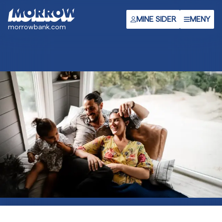
Hopp
til
MINE SIDER
MENY
morrowbank.com
hovedinnhold