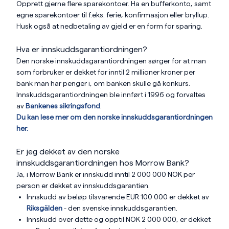
Opprett gjerne flere sparekontoer. Ha en bufferkonto, samt
egne sparekontoer til f.eks. ferie, konfirmasjon eller bryllup.
Husk også at nedbetaling av gjeld er en form for sparing.
Hva er innskuddsgarantiordningen?
Den norske innskuddsgarantiordningen sørger for at man
som forbruker er dekket for inntil 2 millioner kroner per
bank man har penger i, om banken skulle gå konkurs.
Innskuddsgarantiordningen ble innført i 1996 og forvaltes
av
Bankenes sikringsfond
.
Du kan lese mer om den norske innskuddsgarantiordningen
her.
Er jeg dekket av den norske
innskuddsgarantiordningen hos Morrow Bank?
Ja, i Morrow Bank er innskudd inntil 2 000 000 NOK per
person er dekket av innskuddsgarantien.
Innskudd av beløp tilsvarende EUR 100 000 er dekket av
Riksgälden
- den svenske innskuddsgarantien.
Innskudd over dette og opptil NOK 2 000 000, er dekket