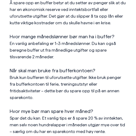
Å spare opp en buffer betyr at du setter av penger slik at du
har en økonomisk reserve ved inntektsbortfall eller
uforutsette utgifter. Det gjør at du slipper å ta opp lån eller
kutte viktige kostnader om du skulle havne i en krise.
Hvor mange månedslønner bør man ha i buffer?
En vanlig anbefaling er 1–3 månedslønner. Du kan også
beregne buffer ut fra månedlige utgifter og spare
tilsvarende 2 måneder.
Når skal man bruke fra bufferkontoen?
Bruk kun bufferen til uforutsette utgifter. Ikke bruk penger
fra bufferkontoen til ferie, treningsutstyr eller
fritidsaktiviteter – dette bør du spare opp til på en annen
sparekonto.
Hvor mye bør man spare hver måned?
Spar det du kan. Et vanlig tips er å spare 20 % av inntekten,
men selv noen hundrelapper i måneden utgjør mye over tid
– særlig om du har en sparekonto med høy rente.