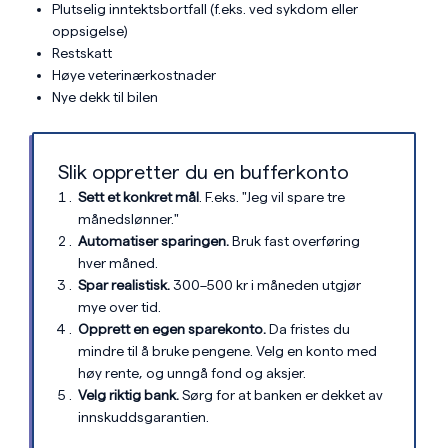
Plutselig inntektsbortfall (f.eks. ved sykdom eller
oppsigelse)
Restskatt
Høye veterinærkostnader
Nye dekk til bilen
Slik oppretter du en bufferkonto
Sett et konkret mål
. F.eks. "Jeg vil spare tre
månedslønner."
Automatiser sparingen.
Bruk fast overføring
hver måned.
Spar realistisk.
300–500 kr i måneden utgjør
mye over tid.
Opprett en egen sparekonto.
Da fristes du
mindre til å bruke pengene. Velg en konto med
høy rente, og unngå fond og aksjer.
Velg riktig bank.
Sørg for at banken er dekket av
innskuddsgarantien.