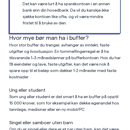
Det kan være lurt å ha sparekontoen i en annen
bank enn din hovedbank. Da vil du kanskje ikke
sjekke kontoen like ofte, og vil være mindre
fristet til å bruke av den.
Hvor mye bør man ha i buffer?
Hvor stor buffer du trenger, avhenger av inntekt, faste
utgifter og livssituasjon. En tommelfingerregel er å ha
tilsvarende 1–3 månedslønner på bufferkontoen. Hvis du har
få eiendeler og lave, faste utgifter, kan det være nok å
spare opp til et beløp som dekker 1-2 måneder med faste
kostnader.
Ung eller student
Som ung eller student er det smart å ha en buffer på opptil
15 000 kroner, som for eksempel kan dekke egenandel hos
tannlege, medisiner eller en ny mobil/PC.
Singel eller samboer uten barn
Om du er singel eller dere er et par uten barn, kan det være