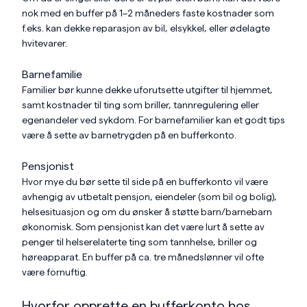
nok med en buffer på 1–2 måneders faste kostnader som
f.eks. kan dekke reparasjon av bil, elsykkel, eller ødelagte
hvitevarer.
Barnefamilie
Familier bør kunne dekke uforutsette utgifter til hjemmet,
samt kostnader til ting som briller, tannregulering eller
egenandeler ved sykdom. For barnefamilier kan et godt tips
være å sette av barnetrygden på en bufferkonto.
Pensjonist
Hvor mye du bør sette til side på en bufferkonto vil være
avhengig av utbetalt pensjon, eiendeler (som bil og bolig),
helsesituasjon og om du ønsker å støtte barn/barnebarn
økonomisk. Som pensjonist kan det være lurt å sette av
penger til helserelaterte ting som tannhelse, briller og
høreapparat. En buffer på ca. tre månedslønner vil ofte
være fornuftig.
Hvorfor opprette en bufferkonto hos