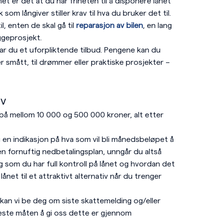
et er det at du har friheten til å disponere lånet
som långiver stiller krav til hva du bruker det til.
l, enten de skal gå til
reparasjon av bilen
, en lang
ggeprosjekt.
tar du et uforpliktende tilbud. Pengene kan du
ller smått, til drømmer eller praktiske prosjekter –
ov
å mellom 10 000 og 500 000 kroner, alt etter
 en indikasjon på hva som vil bli månedsbeløpet å
en fornuftig nedbetalingsplan, unngår du altså
som du har full kontroll på lånet og hvordan det
ånet til et attraktivt alternativ når du trenger
an vi be deg om siste skattemelding og/eller
leste måten å gi oss dette er gjennom