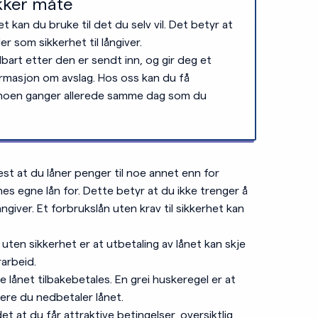
ikker måte
et kan du bruke til det du selv vil. Det betyr at
er som sikkerhet til långiver.
art etter den er sendt inn, og gir deg et
formasjon om avslag. Hos oss kan du få
– noen ganger allerede samme dag som du
t at du låner penger til noe annet enn for
nnes egne lån for. Dette betyr at du ikke trenger å
ångiver. Et forbrukslån uten krav til sikkerhet kan
uten sikkerhet er at utbetaling av lånet kan skje
arbeid.
 lånet tilbakebetales. En grei huskeregel er at
skere du nedbetaler lånet.
t at du får attraktive betingelser, oversiktlig