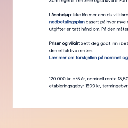
Som regel er rentene også lavere. Forh
Lånebeløp:
Ikke lån mer enn du vil klar
nedbetalingsplan
basert på hvor mye du
utgifter er tatt hånd om. På den måte
Priser og vilkår:
Sett deg godt inn i bet
den effektive renten.
Lær mer om forskjellen på nominell og 
-----------
120 000 kr. o/5 år, nominell rente 13,5
etableringsgebyr 1599 kr, termingebyr 