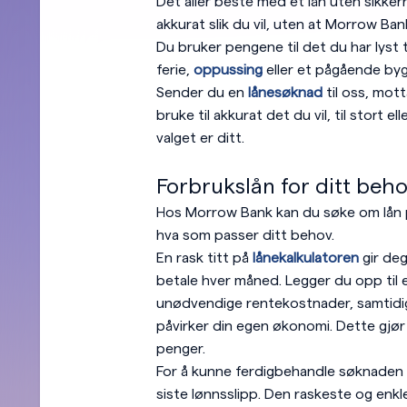
Det aller beste med et lån uten sikkerh
akkurat slik du vil, uten at Morrow Bank 
Du bruker pengene til det du har lyst ti
ferie,
oppussing
eller et pågående by
Sender du en
lånesøknad
til oss, mot
bruke til akkurat det du vil, til stort e
valget er ditt.
Forbrukslån for ditt beh
Hos Morrow Bank kan du søke om lån p
hva som passer ditt behov.
En rask titt på
lånekalkulatoren
gir deg
betale hver måned. Legger du opp til 
unødvendige rentekostnader, samtidig 
påvirker din egen økonomi. Dette gjør l
penger.
For å kunne ferdigbehandle søknaden k
siste lønnsslipp. Den raskeste og enk