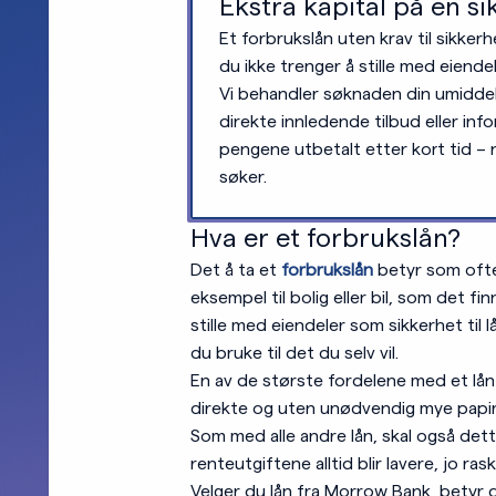
Ekstra kapital på en s
Et forbrukslån uten krav til sikkerh
du ikke trenger å stille med eiendel
Vi behandler søknaden din umiddelb
direkte innledende tilbud eller in
pengene utbetalt etter kort tid 
søker.
Hva er et forbrukslån?
Det å ta et
forbrukslån
betyr som oftes
eksempel til bolig eller bil, som det fi
stille med eiendeler som sikkerhet til l
du bruke til det du selv vil.
En av de største fordelene med et lån 
direkte og uten unødvendig mye papir
Som med alle andre lån, skal også dette
renteutgiftene alltid blir lavere, jo ra
Velger du lån fra Morrow Bank, betyr de