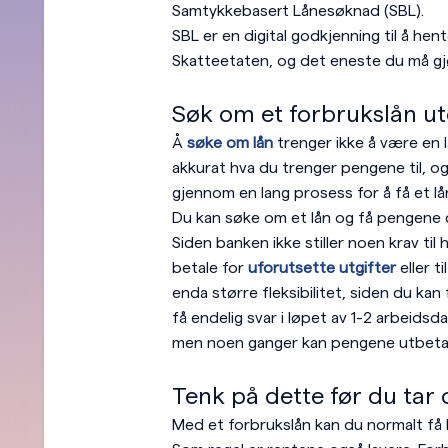
Samtykkebasert Lånesøknad (SBL).
SBL er en digital godkjenning til å hen
Skatteetaten, og det eneste du må gjø
Søk om et forbrukslån ut
Å
søke om lån
trenger ikke å være en 
akkurat hva du trenger pengene til, o
gjennom en lang prosess for å få et lå
Du kan søke om et lån og få pengene 
Siden banken ikke stiller noen krav til h
betale for
uforutsette utgifter
eller t
enda større fleksibilitet, siden du kan 
få endelig svar i løpet av 1-2 arbeidsda
men noen ganger kan pengene utbetal
Tenk på dette før du tar 
Med et forbrukslån kan du normalt få 