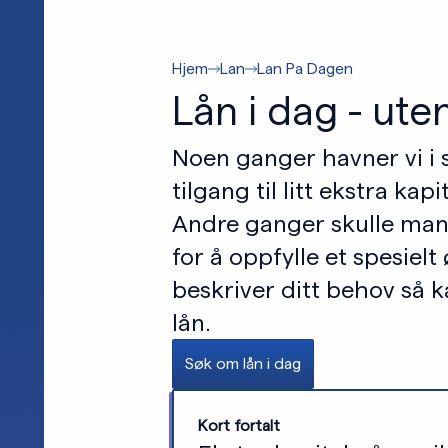
Hjem
Lan
Lan Pa Dagen
Lån i dag - uten
Noen ganger havner vi i s
tilgang til litt ekstra kap
Andre ganger skulle man
for å oppfylle et spesiel
beskriver ditt behov så k
lån.
Søk om lån i dag
Kort fortalt