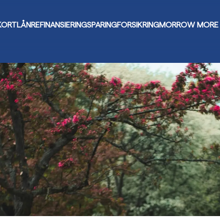
KORT
LÅN
REFINANSIERING
SPARING
FORSIKRING
MORROW MORE