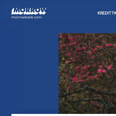
Hopp
til
KREDITT
hovedinnhold
morrowbank.com