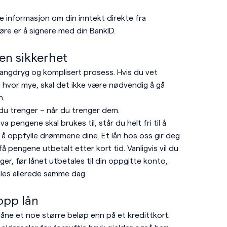
te informasjon om din inntekt direkte fra
re er å signere med din BankID.
en sikkerhet
langdryg og komplisert prosess. Hvis du vet
g hvor mye, skal det ikke være nødvendig å gå
n.
du trenger – når du trenger dem.
va pengene skal brukes til, står du helt fri til å
il å oppfylle drømmene dine. Et lån hos oss gir deg
få pengene utbetalt etter kort tid. Vanligvis vil du
ger, før lånet utbetales til din oppgitte konto,
es allerede samme dag.
opp lån
låne et noe større beløp enn på et kredittkort.