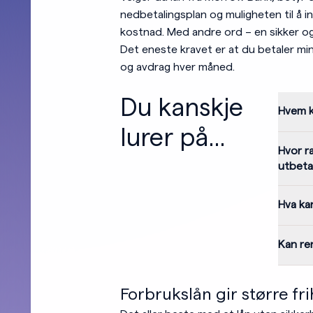
nedbetalingsplan og muligheten til å inn
kostnad. Med andre ord – en sikker o
Det eneste kravet er at du betaler mi
og avdrag hver måned.
Du kanskje
Hvem k
lurer på...
Hvor ra
utbeta
Hva ka
Kan re
Forbrukslån gir større fr