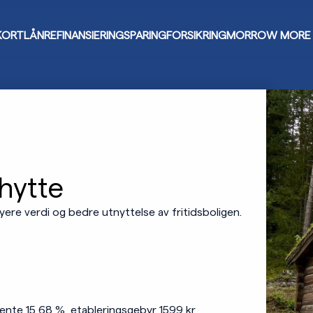
KORT
LÅN
REFINANSIERING
SPARING
FORSIKRING
MORROW MORE
 hytte
yere verdi og bedre utnyttelse av fritidsboligen.
 rente 15,68 %, etableringsgebyr 1599 kr,