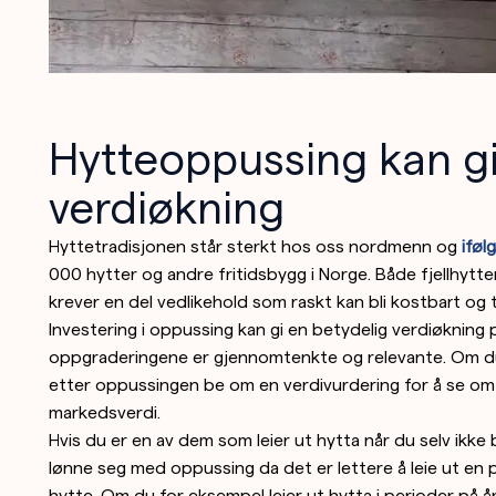
Hytteoppussing kan g
verdiøkning
Hyttetradisjonen står sterkt hos oss nordmenn og
iføl
000 hytter og andre fritidsbygg i Norge. Både fjellhytt
krever en del vedlikehold som raskt kan bli kostbart og 
Investering i oppussing kan gi en betydelig verdiøkning p
oppgraderingene er gjennomtenkte og relevante. Om du 
etter oppussingen be om en verdivurdering for å se om 
markedsverdi.
Hvis du er en av dem som leier ut hytta når du selv ikke
lønne seg med oppussing da det er lettere å leie ut en 
hytte. Om du for eksempel leier ut hytta i perioder på å