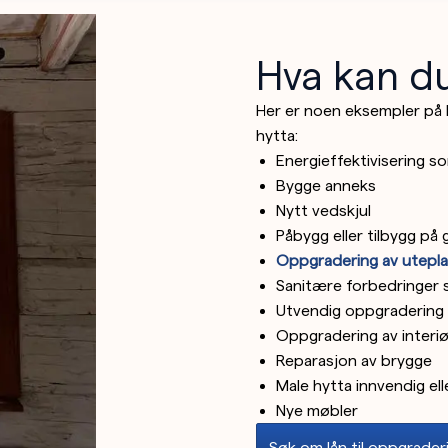
Hva kan du
Her er noen eksempler på h
hytta:
Energieffektivisering s
Bygge anneks
Nytt vedskjul
Påbygg eller tilbygg på
Oppgradering av utepl
Sanitære forbedringer 
Utvendig oppgradering s
Oppgradering av interiø
Reparasjon av brygge
Male hytta innvendig el
Nye møbler
Søk om lån til oppgrader