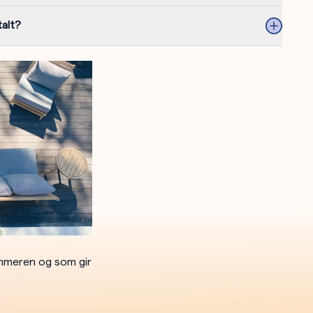
talt?
ommeren og som gir