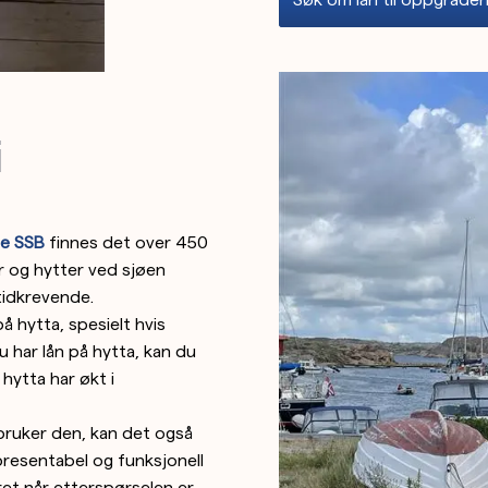
i
ge SSB
finnes det over 450
er og hytter ved sjøen
tidkrevende.
å hytta, spesielt hvis
har lån på hytta, kan du
hytta har økt i
 bruker den, kan det også
presentabel og funksjonell
ret når etterspørselen er