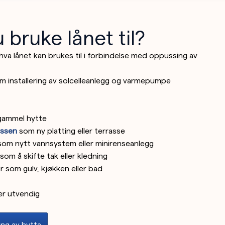
 bruke lånet til?
va lånet kan brukes til i forbindelse med oppussing av
om installering av solcelleanlegg og varmepumpe
 gammel hytte
assen
som ny platting eller terrasse
som nytt vannsystem eller minirenseanlegg
om å skifte tak eller kledning
r som gulv, kjøkken eller bad
ler utvendig
ing av hytta