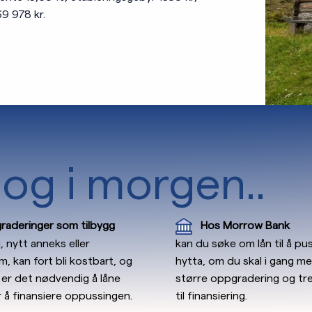
9 978 kr.
 og i morgen..
aderinger som tilbygg
Hos Morrow Bank
 nytt anneks eller
kan du søke om lån til å p
, kan fort bli kostbart, og
hytta, om du skal i gang m
er det nødvendig å låne
større oppgradering og tre
 å finansiere oppussingen.
til finansiering.