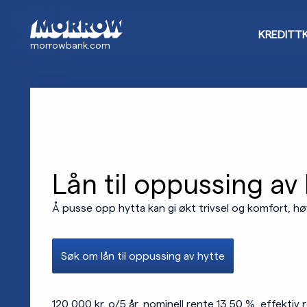
Hopp
til
KREDITT
hovedinnhold
morrowbank.com
Lån til oppussing av
Å pusse opp hytta kan gi økt trivsel og komfort, hø
Søk om lån til oppussing av hytte
120 000 kr. o/5 år, nominell rente 13,50 %, effektiv